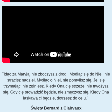
"Idąc za Maryją, nie zboczysz z drogi. Modląc się do Niej, nie
stracisz nadziei. Myśląc o Niej, nie pomylisz się. Jej się
trzymając, nie zginiesz. Kiedy Ona cię strzeże, nie trwożysz
się. Gdy cię prowadzić będzie, nie zmęczysz się. Kiedy Ona
łaskawa ci będzie, dotrzesz do celu.''
Święty Bernard z Clairvaux